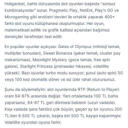
Holiganbet, bahis dünyasında slot oyunları başında "sonsuz
kombinasyonlar" sunar. Pragmatic Play, NetEnt, Play'n GO ve
Microgaming gibi endüstri devleri ile ortaklık yaparak 400+
farklı slot oyunu kütüphanesi oluşturmuştur. Her oyun,
matematiksel adillik ve grafik kalitesi açısından bağımsız
denetçiler tarafından test edilir.
En popüler oyunlar açıkçası: Gates of Olympus (mitoloji temalı,
multiplier bonusları), Sweet Bonanza (şeker temalı, cluster pay
mekanizması), Moonlight Mystery (gece temalı, free spin
galore), Starlight Princess (prensesler hikayesi, volatilite
yüksek). Bazı oyunlar turbo modu sunuyor; şunul (auto spin) 50
veya 100 kez otomatik döner ve siz izler rahat oturursunuz.
Şunu da söylemeliyim: slot oyunlarında RTP (Return to Player)
oranı 94-97% arasında değişir. Yani ortalamada 100 TL bahis
yaparsanız, 94-97 TL geri dönmesi beklenir (uzun vadede).
Kısa vadede şans faktörü çok büyün; geçen ay bir oyuncu 200
TL'den 8.500 TL çıkardı, başka biri 500 TL kayıplı kapanmıştır.
Volatilite oyundan oyuna farklı.