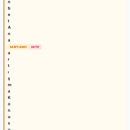
n
b
e
t
A
n
a
T
SABİTLENDİ
AKTIF
a
r
t
ı
ş
m
a
K
o
n
u
s
u