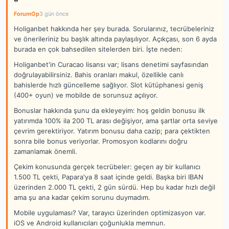
ForumOp
3 gün önce
Holiganbet hakkında her şey burada. Sorularınız, tecrübeleriniz
ve önerileriniz bu başlık altında paylaşılıyor. Açıkçası, son 6 ayda
burada en çok bahsedilen sitelerden biri. İşte neden:
Holiganbet'in Curacao lisansı var;
lisans denetimi
sayfasından
doğrulayabilirsiniz. Bahis oranları makul, özellikle canlı
bahislerde hızlı güncelleme sağlıyor. Slot kütüphanesi geniş
(400+ oyun) ve mobilde de sorunsuz açılıyor.
Bonuslar hakkında şunu da ekleyeyim: hoş geldin bonusu ilk
yatırımda 100% ila 200 TL arası değişiyor, ama şartlar orta seviye
çevrim gerektiriyor. Yatırım bonusu daha cazip; para çektikten
sonra bile bonus veriyorlar. Promosyon kodlarını doğru
zamanlamak önemli.
Çekim konusunda gerçek tecrübeler: geçen ay bir kullanıcı
1.500 TL çekti, Papara'ya 8 saat içinde geldi. Başka biri IBAN
üzerinden 2.000 TL çekti, 2 gün sürdü. Hep bu kadar hızlı değil
ama şu ana kadar çekim sorunu duymadım.
Mobile uygulaması? Var, tarayıcı üzerinden optimizasyon var.
iOS ve Android kullanıcıları çoğunlukla memnun.