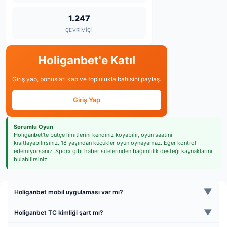
1.247
ÇEVRIMIÇI
Holiganbet'e Katıl
Giriş yap, bonusları kap ve toplulukla bahisini paylaş.
Giriş Yap
Sorumlu Oyun
Holiganbet'te bütçe limitlerini kendiniz koyabilir, oyun saatini
kısıtlayabilirsiniz. 18 yaşından küçükler oyun oynayamaz. Eğer kontrol
edemiyorsanız,
Sporx
gibi haber sitelerinden bağımlılık desteği kaynaklarını
bulabilirsiniz.
▼
Holiganbet mobil uygulaması var mı?
Holiganbet, iOS ve Android cihazlar için optimize edilmiş mobil
▼
Holiganbet TC kimliği şart mı?
web sitesi sunar. Tüm bahis ve casino özelliklerine mobilden