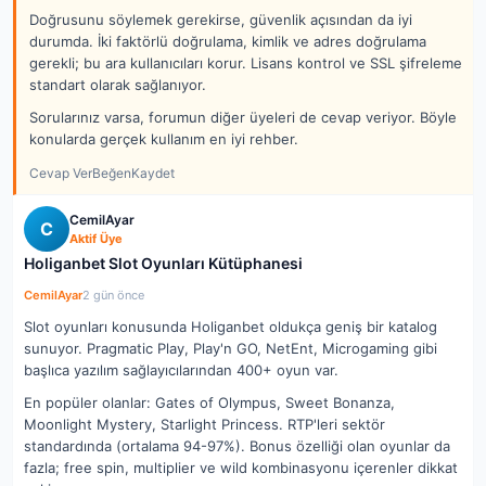
Doğrusunu söylemek gerekirse, güvenlik açısından da iyi
durumda. İki faktörlü doğrulama, kimlik ve adres doğrulama
gerekli; bu ara kullanıcıları korur. Lisans kontrol ve SSL şifreleme
standart olarak sağlanıyor.
Sorularınız varsa, forumun diğer üyeleri de cevap veriyor. Böyle
konularda gerçek kullanım en iyi rehber.
Cevap Ver
Beğen
Kaydet
CemilAyar
C
Aktif Üye
Holiganbet Slot Oyunları Kütüphanesi
CemilAyar
2 gün önce
Slot oyunları konusunda Holiganbet oldukça geniş bir katalog
sunuyor. Pragmatic Play, Play'n GO, NetEnt, Microgaming gibi
başlıca yazılım sağlayıcılarından 400+ oyun var.
En popüler olanlar: Gates of Olympus, Sweet Bonanza,
Moonlight Mystery, Starlight Princess. RTP'leri sektör
standardında (ortalama 94-97%). Bonus özelliği olan oyunlar da
fazla; free spin, multiplier ve wild kombinasyonu içerenler dikkat