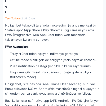
l
e
r
TechTurkkan
2 gün önce
Holiganbet teknoloji tarafından inceledim. Şu anda merkezi bir
"native app" (App Store / Play Store'de uygulaması) yok ama
PWA (Progressive Web App) üzerinden web tabanında
takılamayan kullanım sunuyor.
PWA Avantajları:
Tarayıcı üzerinden açılıyor, indirmeye gerek yok.
Offline mode sınırlı şekilde çalışıyor (main sayfalar cached).
Push notification desteği (mobilde bildirim alıyorsunuz).
Uygulama gibi hissettiriyor, adres çubuğu gizlenebiliyor
(fullscreen mode).
Holiganbet, site başında "Ana Ekrana Ekle" seçeneği sunuyor.
Bunu tıklayınca iOS ve Android'de masaüstü simgesi oluşuyor; o
simgeden açınca sanki uygulamış gibi görünüyor ve işliyor.
Bazı kullanıcılar saf native app (APK Android, IPA iOS için) istiyor.
Var olabilir ama resmi kanal henüz belirgin değil. APK tercpet