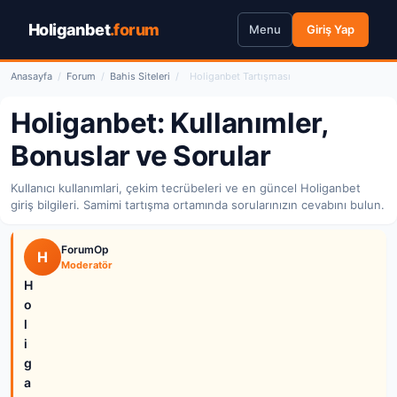
Holiganbet
.forum
Menu
Giriş Yap
Anasayfa
/
Forum
/
Bahis Siteleri
/
Holiganbet Tartışması
Holiganbet: Kullanımler,
Bonuslar ve Sorular
Kullanıcı kullanımlari, çekim tecrübeleri ve en güncel Holiganbet
giriş bilgileri. Samimi tartışma ortamında sorularınızın cevabını bulun.
ForumOp
H
Moderatör
H
o
l
i
g
a