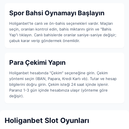
Spor Bahsi Oynamayı Başlayın
Holiganbet'te canlı ve ön-bahis seçenekleri vardır. Maçları
seçin, oranları kontrol edin, bahis miktarını girin ve "Bahis
Yap"ı tıklayın. Canlı bahislerde oranlar saniye-saniye değişir;
çabuk karar verip göndermek önemlidir.
Para Çekimi Yapın
Holiganbet hesabında "Çekim" seçeneğine girin. Çekim
yöntemi seçin (IBAN, Papara, Kredi Kartı vb). Tutar ve hesap
bilgilerini doğru girin. Çekim isteği 24 saat içinde işlenir.
Paranız 1-3 gün içinde hesabınıza ulaşır (yönteme göre
değişir).
Holiganbet Slot Oyunları