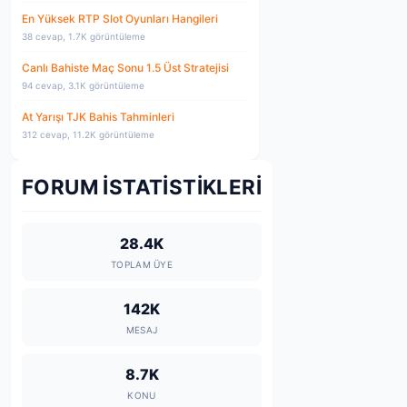
En Yüksek RTP Slot Oyunları Hangileri
38 cevap, 1.7K görüntüleme
Canlı Bahiste Maç Sonu 1.5 Üst Stratejisi
94 cevap, 3.1K görüntüleme
At Yarışı TJK Bahis Tahminleri
312 cevap, 11.2K görüntüleme
FORUM İSTATISTIKLERI
28.4K
TOPLAM ÜYE
142K
MESAJ
8.7K
KONU