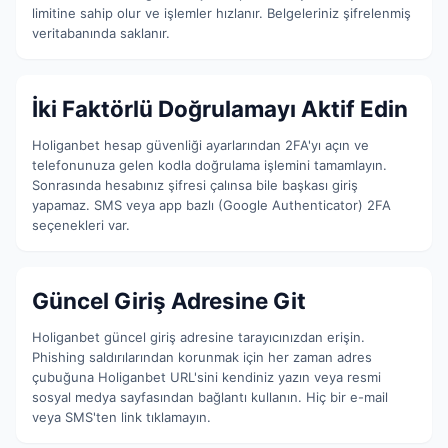
limitine sahip olur ve işlemler hızlanır. Belgeleriniz şifrelenmiş
veritabanında saklanır.
İki Faktörlü Doğrulamayı Aktif Edin
Holiganbet hesap güvenliği ayarlarından 2FA'yı açın ve
telefonunuza gelen kodla doğrulama işlemini tamamlayın.
Sonrasında hesabınız şifresi çalınsa bile başkası giriş
yapamaz. SMS veya app bazlı (Google Authenticator) 2FA
seçenekleri var.
Güncel Giriş Adresine Git
Holiganbet güncel giriş adresine tarayıcınızdan erişin.
Phishing saldırılarından korunmak için her zaman adres
çubuğuna Holiganbet URL'sini kendiniz yazın veya resmi
sosyal medya sayfasından bağlantı kullanın. Hiç bir e-mail
veya SMS'ten link tıklamayın.