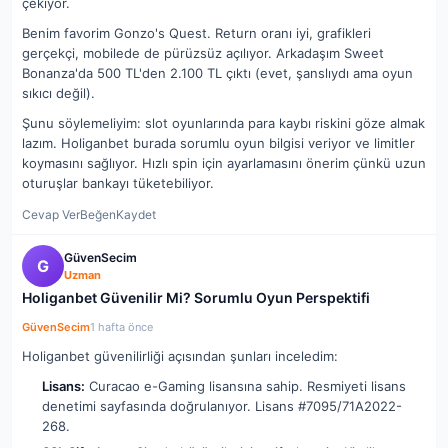
çekiyor.
Benim favorim Gonzo's Quest. Return oranı iyi, grafikleri
gerçekçi, mobilede de pürüzsüz açılıyor. Arkadaşım Sweet
Bonanza'da 500 TL'den 2.100 TL çıktı (evet, şanslıydı ama oyun
sıkıcı değil).
Şunu söylemeliyim: slot oyunlarında para kaybı riskini göze almak
lazım. Holiganbet burada sorumlu oyun bilgisi veriyor ve limitler
koymasını sağlıyor. Hızlı spin için ayarlamasını önerim çünkü uzun
oturuşlar bankayı tüketebiliyor.
Cevap Ver
Beğen
Kaydet
GüvenSecim
G
Uzman
Holiganbet Güvenilir Mi? Sorumlu Oyun Perspektifi
GüvenSecim
1 hafta önce
Holiganbet güvenilirliği açısından şunları inceledim:
Lisans:
Curacao e-Gaming lisansına sahip. Resmiyeti
lisans
denetimi
sayfasında doğrulanıyor. Lisans #7095/71A2022-
268.