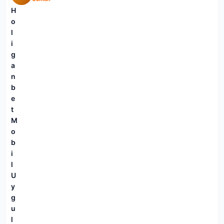
H
o
l
i
g
a
n
b
e
t
M
o
b
i
l
U
y
g
u
l