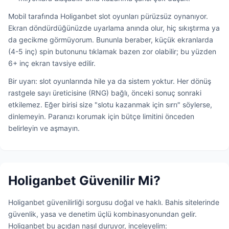
Mobil tarafında Holiganbet slot oyunları pürüzsüz oynanıyor.
Ekran döndürdüğünüzde uyarlama anında olur, hiç sıkıştırma ya
da gecikme görmüyorum. Bununla beraber, küçük ekranlarda
(4-5 inç) spin butonunu tıklamak bazen zor olabilir; bu yüzden
6+ inç ekran tavsiye edilir.
Bir uyarı: slot oyunlarında hile ya da sistem yoktur. Her dönüş
rastgele sayı üreticisine (RNG) bağlı, önceki sonuç sonraki
etkilemez. Eğer birisi size "slotu kazanmak için sırrı" söylerse,
dinlemeyin. Paranızı korumak için bütçe limitini önceden
belirleyin ve aşmayın.
Holiganbet Güvenilir Mi?
Holiganbet güvenilirliği sorgusu doğal ve haklı. Bahis sitelerinde
güvenlik, yasa ve denetim üçlü kombinasyonundan gelir.
Holiganbet bu açıdan nasıl duruyor, inceleyelim: