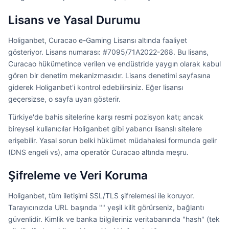
Lisans ve Yasal Durumu
Holiganbet, Curacao e-Gaming Lisansı altında faaliyet
gösteriyor. Lisans numarası: #7095/71A2022-268. Bu lisans,
Curacao hükümetince verilen ve endüstride yaygın olarak kabul
gören bir denetim mekanizmasıdır.
Lisans denetimi
sayfasına
giderek Holiganbet'i kontrol edebilirsiniz. Eğer lisansı
geçersizse, o sayfa uyarı gösterir.
Türkiye'de bahis sitelerine karşı resmi pozisyon katı; ancak
bireysel kullanıcılar Holiganbet gibi yabancı lisanslı sitelere
erişebilir. Yasal sorun belki hükümet müdahalesi formunda gelir
(DNS engeli vs), ama operatör Curacao altında meşru.
Şifreleme ve Veri Koruma
Holiganbet, tüm iletişimi SSL/TLS şifrelemesi ile koruyor.
Tarayıcınızda URL başında "" yeşil kilit görürseniz, bağlantı
güvenlidir. Kimlik ve banka bilgileriniz veritabanında "hash" (tek