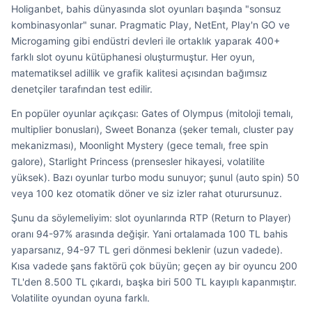
Holiganbet, bahis dünyasında slot oyunları başında "sonsuz
kombinasyonlar" sunar. Pragmatic Play, NetEnt, Play'n GO ve
Microgaming gibi endüstri devleri ile ortaklık yaparak 400+
farklı slot oyunu kütüphanesi oluşturmuştur. Her oyun,
matematiksel adillik ve grafik kalitesi açısından bağımsız
denetçiler tarafından test edilir.
En popüler oyunlar açıkçası: Gates of Olympus (mitoloji temalı,
multiplier bonusları), Sweet Bonanza (şeker temalı, cluster pay
mekanizması), Moonlight Mystery (gece temalı, free spin
galore), Starlight Princess (prensesler hikayesi, volatilite
yüksek). Bazı oyunlar turbo modu sunuyor; şunul (auto spin) 50
veya 100 kez otomatik döner ve siz izler rahat oturursunuz.
Şunu da söylemeliyim: slot oyunlarında RTP (Return to Player)
oranı 94-97% arasında değişir. Yani ortalamada 100 TL bahis
yaparsanız, 94-97 TL geri dönmesi beklenir (uzun vadede).
Kısa vadede şans faktörü çok büyün; geçen ay bir oyuncu 200
TL'den 8.500 TL çıkardı, başka biri 500 TL kayıplı kapanmıştır.
Volatilite oyundan oyuna farklı.