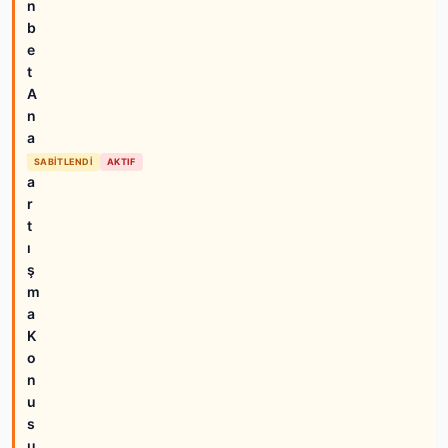
n
b
e
t
A
n
a
T
SABİTLENDİ
AKTIF
a
r
t
ı
ş
m
a
K
o
n
u
s
u