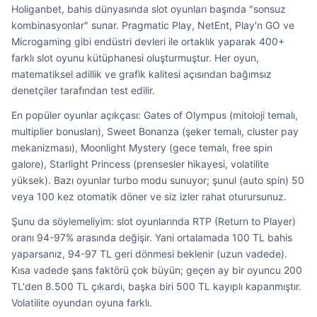
Holiganbet, bahis dünyasında slot oyunları başında "sonsuz
kombinasyonlar" sunar. Pragmatic Play, NetEnt, Play'n GO ve
Microgaming gibi endüstri devleri ile ortaklık yaparak 400+
farklı slot oyunu kütüphanesi oluşturmuştur. Her oyun,
matematiksel adillik ve grafik kalitesi açısından bağımsız
denetçiler tarafından test edilir.
En popüler oyunlar açıkçası: Gates of Olympus (mitoloji temalı,
multiplier bonusları), Sweet Bonanza (şeker temalı, cluster pay
mekanizması), Moonlight Mystery (gece temalı, free spin
galore), Starlight Princess (prensesler hikayesi, volatilite
yüksek). Bazı oyunlar turbo modu sunuyor; şunul (auto spin) 50
veya 100 kez otomatik döner ve siz izler rahat oturursunuz.
Şunu da söylemeliyim: slot oyunlarında RTP (Return to Player)
oranı 94-97% arasında değişir. Yani ortalamada 100 TL bahis
yaparsanız, 94-97 TL geri dönmesi beklenir (uzun vadede).
Kısa vadede şans faktörü çok büyün; geçen ay bir oyuncu 200
TL'den 8.500 TL çıkardı, başka biri 500 TL kayıplı kapanmıştır.
Volatilite oyundan oyuna farklı.