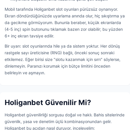
Mobil tarafında Holiganbet slot oyunları pürüzsüz oynanıyor.
Ekran döndürdüğünüzde uyarlama anında olur, hiç sıkıştırma ya
da gecikme görmüyorum. Bununla beraber, küçük ekranlarda
(4-5 inç) spin butonunu tıklamak bazen zor olabilir; bu yüzden
6+ inç ekran tavsiye edilir.
Bir uyarı: slot oyunlarında hile ya da sistem yoktur. Her dönüş
rastgele sayı üreticisine (RNG) bağlı, önceki sonuç sonraki
etkilemez. Eğer birisi size "slotu kazanmak için sırrı" söylerse,
dinlemeyin. Paranızı korumak için bütçe limitini önceden
belirleyin ve aşmayın.
Holiganbet Güvenilir Mi?
Holiganbet güvenilirliği sorgusu doğal ve haklı. Bahis sitelerinde
güvenlik, yasa ve denetim üçlü kombinasyonundan gelir.
Holiganbet bu açıdan nasıl duruyor, inceleyelim: