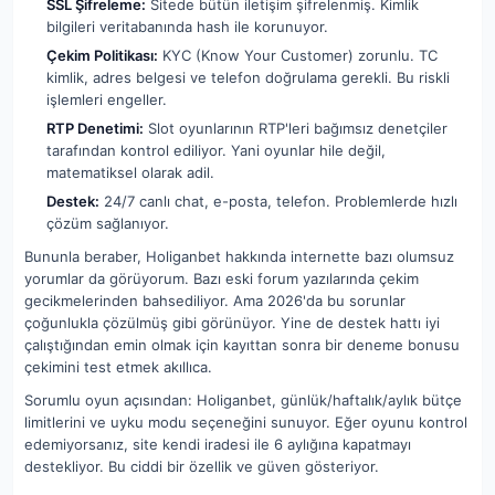
SSL Şifreleme:
Sitede bütün iletişim şifrelenmiş. Kimlik
bilgileri veritabanında hash ile korunuyor.
Çekim Politikası:
KYC (Know Your Customer) zorunlu. TC
kimlik, adres belgesi ve telefon doğrulama gerekli. Bu riskli
işlemleri engeller.
RTP Denetimi:
Slot oyunlarının RTP'leri bağımsız denetçiler
tarafından kontrol ediliyor. Yani oyunlar hile değil,
matematiksel olarak adil.
Destek:
24/7 canlı chat, e-posta, telefon. Problemlerde hızlı
çözüm sağlanıyor.
Bununla beraber, Holiganbet hakkında internette bazı olumsuz
yorumlar da görüyorum. Bazı eski forum yazılarında çekim
gecikmelerinden bahsediliyor. Ama 2026'da bu sorunlar
çoğunlukla çözülmüş gibi görünüyor. Yine de destek hattı iyi
çalıştığından emin olmak için kayıttan sonra bir deneme bonusu
çekimini test etmek akıllıca.
Sorumlu oyun açısından: Holiganbet, günlük/haftalık/aylık bütçe
limitlerini ve uyku modu seçeneğini sunuyor. Eğer oyunu kontrol
edemiyorsanız, site kendi iradesi ile 6 aylığına kapatmayı
destekliyor. Bu ciddi bir özellik ve güven gösteriyor.